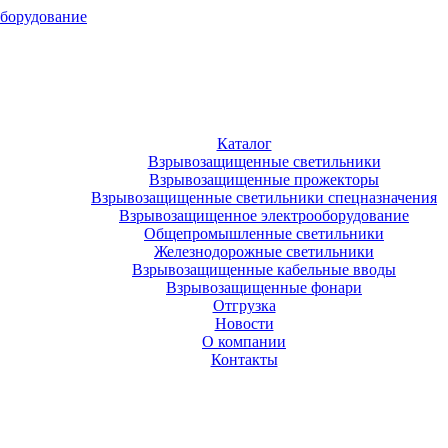
оборудование
Каталог
Взрывозащищенные светильники
Взрывозащищенные прожекторы
Взрывозащищенные светильники спецназначения
Взрывозащищенное электрооборудование
Общепромышленные светильники
Железнодорожные светильники
Взрывозащищенные кабельные вводы
Взрывозащищенные фонари
Отгрузка
Новости
О компании
Контакты