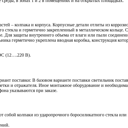
 среды, в зонах 1 и 2 в помещениях и на открытых площадках.
астей – колпака и корпуса. Корпусные детали отлиты из корроз
о стекла и герметично закрепленный в металлическом кольце. С
. Для защиты внутреннего объема от влаги или пыли соединени
ка герметично укреплена вводная коробка, конструкция котор
DC (12….220 В).
ант поставки: В базовом варианте поставки светильник постав
шетки и отражателя. Иное монтажное оборудование и необходима
фона указываются при заказе.
собой колпаки из ударопрочного боросиликатного стекла или пл
ений.