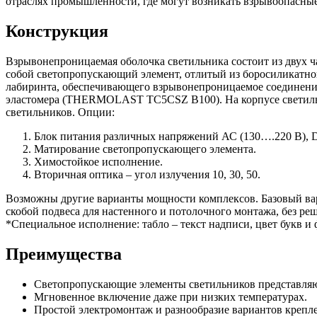
отраслях промышленности, где могут возникать взрывоопасные
Конструкция
Взрывонепроницаемая оболочка светильника состоит из двух ч
собой светопропускающий элемент, отлитый из боросиликатног
лабиринта, обеспечивающего взрывонепроницаемое соединение
эластомера (THERMOLAST TC5CSZ B100). На корпусе светильни
светильников. Опции:
Блок питания различных напряжений АС (130….220 В), 
Матирование светопропускающего элемента.
Химостойкое исполнение.
Вторичная оптика – угол излучения 10, 30, 50.
Возможны другие варианты мощности комплексов. Базовый вари
скобой подвеса для настенного и потолочного монтажа, без ре
*Специальное исполнение: табло – текст надписи, цвет букв и 
Преимущества
Светопропускающие элементы светильников представляют 
Мгновенное включение даже при низких температурах.
Простой электромонтаж и разнообразие вариантов крепл