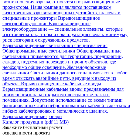
возникновения взрыва, относятся и взрывозащищенные
прожекторы. Наша компания является поставщиком
качественных взрывозащищенных устройств, включая и
специальные прожекторы
Взрывозащищенное
электрооборудование
Взрывозащищенное
электрооборудование — специальные элементы, которые
изготовлены так, чтобы их эксплуатация свела к минимуму
риск возгорания окружающих предметов.
Взрывозащищенные светильники спецназначения
Общепромышленные светильники
Общепромышленные
светильники применяются для территорий, предприятий,
складов, подземных переходов и прочих объектов, где
необходимо общее освещение.
Железнодорожные
светильники
Светильники данного типа помогают в любое
время отыскать аварийные пути, ведущие к выходу из
объекта.
Взрывозащищенные кабельные вводы
Взрывозащищенные кабельные вводы предназначены для
применения как на открытом пространстве, так и в
помещениях. Допустимо использование со всеми типами
бронированных либо небронированных кабелей в жестких и
гибких кабелепроводах и металлических шлангах.
Взрывозащищенные фонари
Каталог продукции (pdf 11 MB)
Закажите бесплатный расчет
освещенности проекта