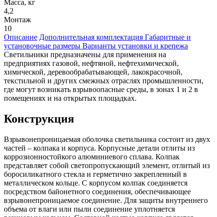
Масса, кг
4,2
Монтаж
10
Описание
Дополнительная комплектация
Габаритные и
установочные размеры
Варианты установки и крепежа
Светильники предназначены для применения на
предприятиях газовой, нефтяной, нефтехимической,
химической, деревообрабатывающей, лакокрасочной,
текстильной и других смежных отраслях промышленности,
где могут возникать взрывоопасные среды, в зонах 1 и 2 в
помещениях и на открытых площадках.
Конструкция
Взрывонепроницаемая оболочка светильника состоит из двух
частей – колпака и корпуса. Корпусные детали отлиты из
коррозионностойкого алюминиевого сплава. Колпак
представляет собой светопропускающий элемент, отлитый из
боросиликатного стекла и герметично закрепленный в
металлическом кольце. С корпусом колпак соединяется
посредством байонетного соединения, обеспечивающее
взрывонепроницаемое соединение. Для защиты внутреннего
объема от влаги или пыли соединение уплотняется