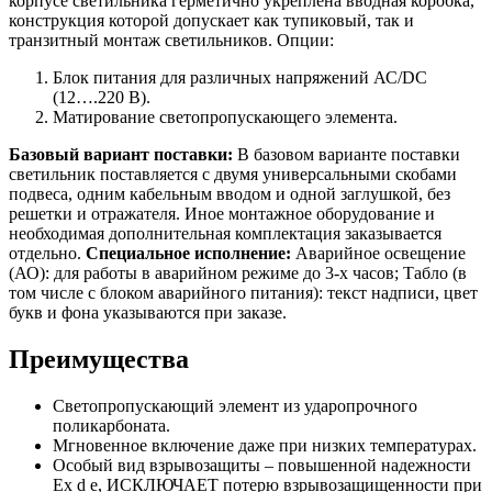
корпусе светильника герметично укреплена вводная коробка,
конструкция которой допускает как тупиковый, так и
транзитный монтаж светильников. Опции:
Блок питания для различных напряжений АС/DC
(12….220 В).
Матирование светопропускающего элемента.
Базовый вариант поставки:
В базовом варианте поставки
светильник поставляется с двумя универсальными скобами
подвеса, одним кабельным вводом и одной заглушкой, без
решетки и отражателя. Иное монтажное оборудование и
необходимая дополнительная комплектация заказывается
отдельно.
Специальное исполнение:
Аварийное освещение
(АО): для работы в аварийном режиме до 3-х часов; Табло (в
том числе с блоком аварийного питания): текст надписи, цвет
букв и фона указываются при заказе.
Преимущества
Светопропускающий элемент из ударопрочного
поликарбоната.
Мгновенное включение даже при низких температурах.
Особый вид взрывозащиты – повышенной надежности
Ех d e, ИСКЛЮЧАЕТ потерю взрывозащищенности при