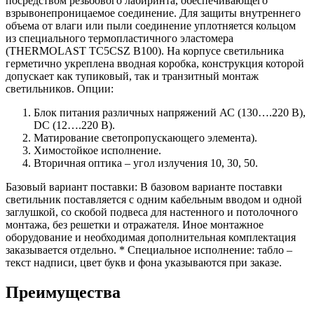
посредством резьбового лабиринта, обеспечивающего
взрывонепроницаемое соединение. Для защиты внутреннего
объема от влаги или пыли соединение уплотняется кольцом
из специального термопластичного эластомера
(THERMOLAST TC5CSZ B100). На корпусе светильника
герметично укреплена вводная коробка, конструкция которой
допускает как тупиковый, так и транзитный монтаж
светильников. Опции:
Блок питания различных напряжений АС (130….220 В),
DC (12….220 В).
Матирование светопропускающего элемента).
Химостойкое исполнение.
Вторичная оптика – угол излучения 10, 30, 50.
Базовый вариант поставки: В базовом варианте поставки
светильник поставляется с одним кабельным вводом и одной
заглушкой, со скобой подвеса для настенного и потолочного
монтажа, без решетки и отражателя. Иное монтажное
оборудование и необходимая дополнительная комплектация
заказывается отдельно. * Специальное исполнение: табло –
текст надписи, цвет букв и фона указываются при заказе.
Преимущества