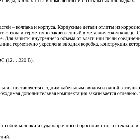
 среды, в зонах 1 и 2 в помещениях и на открытых площадках.
астей – колпака и корпуса. Корпусные детали отлиты из корроз
о стекла и герметично закрепленный в металлическом кольце. С
. Для защиты внутреннего объема от влаги или пыли соединени
ка герметично укреплена вводная коробка, конструкция котор
DC (12….220 В).
льник поставляется с одним кабельным вводом и одной заглушко
бходимая дополнительная комплектация заказывается отдельно. *
собой колпаки из ударопрочного боросиликатного стекла или пл
ений.