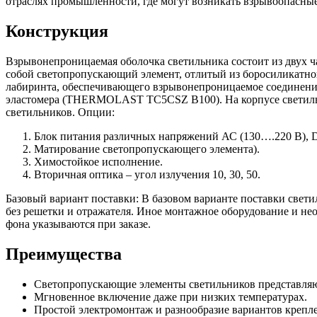
отраслях промышленности, где могут возникать взрывоопасные
Конструкция
Взрывонепроницаемая оболочка светильника состоит из двух ч
собой светопропускающий элемент, отлитый из боросиликатног
лабиринта, обеспечивающего взрывонепроницаемое соединение
эластомера (THERMOLAST TC5CSZ B100). На корпусе светильни
светильников. Опции:
Блок питания различных напряжений АС (130….220 В), 
Матирование светопропускающего элемента).
Химостойкое исполнение.
Вторичная оптика – угол излучения 10, 30, 50.
Базовый вариант поставки: В базовом варианте поставки свети
без решетки и отражателя. Иное монтажное оборудование и нео
фона указываются при заказе.
Преимущества
Светопропускающие элементы светильников представляют 
Мгновенное включение даже при низких температурах.
Простой электромонтаж и разнообразие вариантов крепл