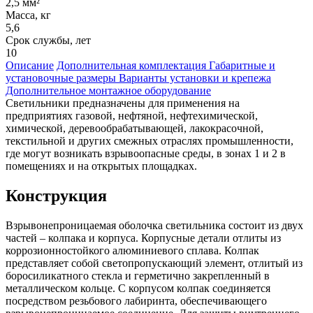
2,5 мм²
Масса, кг
5,6
Срок службы, лет
10
Описание
Дополнительная комплектация
Габаритные и
установочные размеры
Варианты установки и крепежа
Дополнительное монтажное оборудование
Светильники предназначены для применения на
предприятиях газовой, нефтяной, нефтехимической,
химической, деревообрабатывающей, лакокрасочной,
текстильной и других смежных отраслях промышленности,
где могут возникать взрывоопасные среды, в зонах 1 и 2 в
помещениях и на открытых площадках.
Конструкция
Взрывонепроницаемая оболочка светильника состоит из двух
частей – колпака и корпуса. Корпусные детали отлиты из
коррозионностойкого алюминиевого сплава. Колпак
представляет собой светопропускающий элемент, отлитый из
боросиликатного стекла и герметично закрепленный в
металлическом кольце. С корпусом колпак соединяется
посредством резьбового лабиринта, обеспечивающего