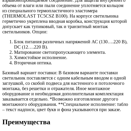
взрывонепроницаемое соединение. Для защиты внутреннего
объема от влаги или пыли соединение уплотняется кольцом
из специального термопластичного эластомера
(THERMOLAST TC5CSZ B100). На корпусе светильника
герметично укреплена вводная коробка, конструкция которой
допускает как тупиковый, так и транзитный монтаж
светильников. Опции:
Блок питания различных напряжений АС (130….220 В),
DC (12….220 В).
Матирование светопропускающего элемента.
Химостойкое исполнение.
Вторичная оптика.
Базовый вариант поставки: В базовом варианте поставки
светильник поставляется с одним кабельным вводом и одной
заглушкой, со скобой подвеса для настенного и потолочного
монтажа, без решетки и отражателя. Иное монтажное
оборудование и необходимая дополнительная комплектация
заказывается отдельно. *Возможно изготовление другого
монтажного оборудования. **Специальное исполнение: табло
– текст надписи, цвет букв и фона указываются при заказе.
Преимущества