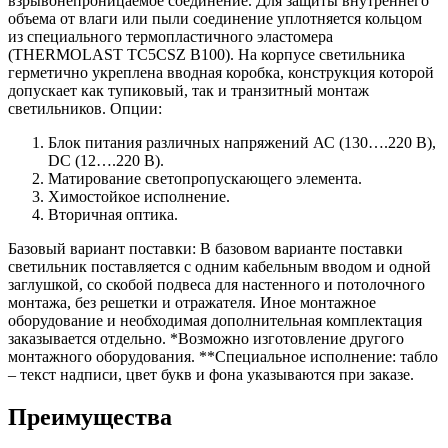
взрывонепроницаемое соединение. Для защиты внутреннего
объема от влаги или пыли соединение уплотняется кольцом
из специального термопластичного эластомера
(THERMOLAST TC5CSZ B100). На корпусе светильника
герметично укреплена вводная коробка, конструкция которой
допускает как тупиковый, так и транзитный монтаж
светильников. Опции:
Блок питания различных напряжений АС (130….220 В),
DC (12….220 В).
Матирование светопропускающего элемента.
Химостойкое исполнение.
Вторичная оптика.
Базовый вариант поставки: В базовом варианте поставки
светильник поставляется с одним кабельным вводом и одной
заглушкой, со скобой подвеса для настенного и потолочного
монтажа, без решетки и отражателя. Иное монтажное
оборудование и необходимая дополнительная комплектация
заказывается отдельно. *Возможно изготовление другого
монтажного оборудования. **Специальное исполнение: табло
– текст надписи, цвет букв и фона указываются при заказе.
Преимущества