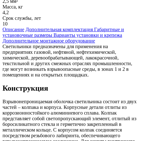
2,5 мм²
Масса, кг
4,2
Срок службы, лет
10
Описание
Дополнительная комплектация
Габаритные и
установочные размеры
Варианты установки и крепежа
Дополнительное монтажное оборудование
Светильники предназначены для применения на
предприятиях газовой, нефтяной, нефтехимической,
химической, деревообрабатывающей, лакокрасочной,
текстильной и других смежных отраслях промышленности,
где могут возникать взрывоопасные среды, в зонах 1 и 2 в
помещениях и на открытых площадках.
Конструкция
Взрывонепроницаемая оболочка светильника состоит из двух
частей – колпака и корпуса. Корпусные детали отлиты из
коррозионностойкого алюминиевого сплава. Колпак
представляет собой светопропускающий элемент, отлитый из
боросиликатного стекла и герметично закрепленный в
металлическом кольце. С корпусом колпак соединяется
посредством резьбового лабиринта, обеспечивающего