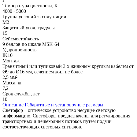
I
Температура цветности, К
4000 - 5000
Группа условий эксплуатации
М2
Защитный угол, градусы
15
Сейсмостойкость
9 баллов по шкале МSK-64
Ударопрочность
IK10
Монтаж
Транзитный или тупиковый 3-х жильным круглым кабелем от
Ø9 до Ø16 мм, сечением жил не более
2,5 мм²
Масса, кг
7,2
Срок службы, лет
10
Описание
Габаритные и установочные размеры
Светофор – оптическое устройство несущее световую
информацию. Светофоры предназначены для регулирования
транспортных и пешеходных потоков путем подачи
соответствующих световых сигналов.