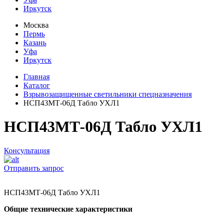
Иркутск
Москва
Пермь
Казань
Уфа
Иркутск
Главная
Каталог
Взрывозащищенные светильники спецназначения
НСП43МТ-06Д Табло УХЛ1
НСП43МТ-06Д Табло УХЛ1
Консультация
Отправить запрос
НСП43МТ-06Д Табло УХЛ1
Общие технические характеристики