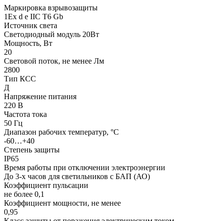
Маркировка взрывозащиты
1Ех d е IIC T6 Gb
Источник света
Светодиодный модуль 20Вт
Мощность, Вт
20
Световой поток, не менее Лм
2800
Тип КСС
Д
Напряжение питания
220 В
Частота тока
50 Гц
Диапазон рабочих температур, °С
-60…+40
Степень защиты
IP65
Время работы при отключении электроэнергии
До 3-х часов для светильников с БАП (АО)
Коэффициент пульсации
не более 0,1
Коэффициент мощности, не менее
0,95
Класс защиты от поражения электрическим током