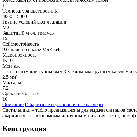
I
Температура цветности, К
4000 – 5000
Группа условий эксплуатации
М2
Защитный угол, градусы
15
Сейсмостойкость
9 баллов по шкале МSK-64
Ударопрочность
IK10
Монтаж
Транзитным или тупиковым 3-х жильным круглым кабелем от Ø
2,5 мм²
Масса, кг
7,2
Срок службы, лет
10
Описание
Габаритные и установочные размеры
Светильники – табло предназначены для выдачи сигналов свет
аварийном – с автономным источником питания. Текст, цвет фон
Конструкция