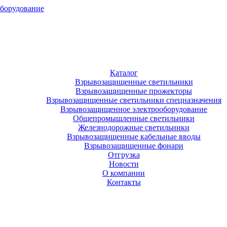
оборудование
Каталог
Взрывозащищенные светильники
Взрывозащищенные прожекторы
Взрывозащищенные светильники спецназначения
Взрывозащищенное электрооборудование
Общепромышленные светильники
Железнодорожные светильники
Взрывозащищенные кабельные вводы
Взрывозащищенные фонари
Отгрузка
Новости
О компании
Контакты