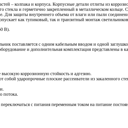
астей – колпака и корпуса. Корпусные детали отлиты из корроз
о стекла и герметично закрепленный в металлическом кольце. С
. Для защиты внутреннего объема от влаги или пыли соединени
допускает как тупиковый, так и транзитный монтаж светильнико
0 В).
льник поставляется с одним кабельным вводом и одной заглушко
оборудование и дополнительная комплектация представлены в ка
 высокую коррозионную стойкость и адгезию.
собой ударопрочные плоские рассеиватели из закаленного стек
и.
о потока.
ереключаться с питания переменным током на питание постоянн