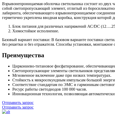
Взрывонепроницаемая оболочка светильника состоит из двух ч
собой светопропускающий элемент, отлитый из боросиликатног
лабиринта, обеспечивающего взрывонепроницаемое соединение
герметично укреплена вводная коробка, конструкция которой 
Блок питания для различных напряжений АС/DC (12….25
Химостойкое исполнение.
Базовый вариант поставки: В базовом варианте поставки свети
без решетки и без отражателя. Способы установки, монтажное 
Преимущества
Циркониево-титановое фосфатирование, обеспечивающее
Светопропускающие элементы светильников представляют 
Мгновенное включение даже при низких температурах.
Стойкость к микросекундным импульсам большой энерги
Соответствие стандартам по ЭМС и гармоникам световог
Ресурс работы светодиодов 100 000 часов.
Инновационная технология, позволяющая автоматически п
Отправить запрос
Отправить запрос