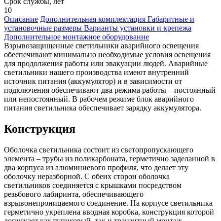
Срок службы, лет
10
Описание
Дополнительная комплектация
Габаритные и
установочные размеры
Варианты установки и крепежа
Дополнительное монтажное оборудование
Взрывозащищенные светильники аварийного освещения
обеспечивают минимально необходимые условия освещения
для продолжения работы или эвакуации людей. Аварийные
светильники нашего производства имеют внутренний
источник питания (аккумулятор) и в зависимости от
подключения обеспечивают два режима работы – постоянный
или непостоянный. В рабочем режиме блок аварийного
питания светильника обеспечивает зарядку аккумулятора.
Конструкция
Оболочка светильника состоит из светопропускающего
элемента – трубы из поликарбоната, герметично заделанной в
два корпуса из алюминиевого профиля, что делает эту
оболочку неразборной. С обеих сторон оболочка
светильников соединяется с крышками посредством
резьбового лабиринта, обеспечивающего
взрывонепроницаемого соединение. На корпусе светильника
герметично укреплена вводная коробка, конструкция которой
допускает как тупиковый, так и транзитный монтаж