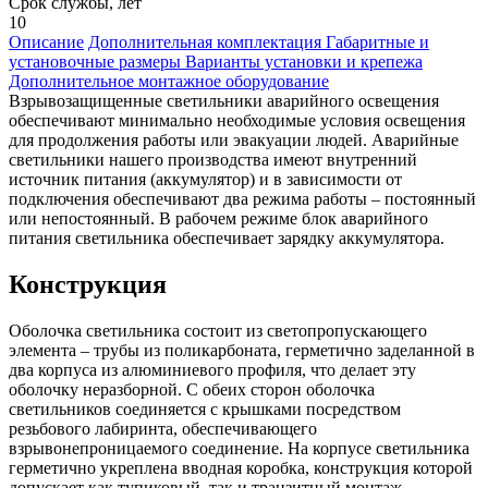
Срок службы, лет
10
Описание
Дополнительная комплектация
Габаритные и
установочные размеры
Варианты установки и крепежа
Дополнительное монтажное оборудование
Взрывозащищенные светильники аварийного освещения
обеспечивают минимально необходимые условия освещения
для продолжения работы или эвакуации людей. Аварийные
светильники нашего производства имеют внутренний
источник питания (аккумулятор) и в зависимости от
подключения обеспечивают два режима работы – постоянный
или непостоянный. В рабочем режиме блок аварийного
питания светильника обеспечивает зарядку аккумулятора.
Конструкция
Оболочка светильника состоит из светопропускающего
элемента – трубы из поликарбоната, герметично заделанной в
два корпуса из алюминиевого профиля, что делает эту
оболочку неразборной. С обеих сторон оболочка
светильников соединяется с крышками посредством
резьбового лабиринта, обеспечивающего
взрывонепроницаемого соединение. На корпусе светильника
герметично укреплена вводная коробка, конструкция которой
допускает как тупиковый, так и транзитный монтаж