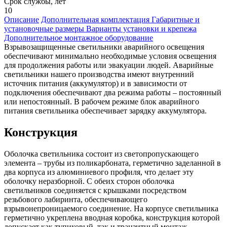
Срок службы, лет
10
Описание
Дополнительная комплектация
Габаритные и
установочные размеры
Варианты установки и крепежа
Дополнительное монтажное оборудование
Взрывозащищенные светильники аварийного освещения
обеспечивают минимально необходимые условия освещения
для продолжения работы или эвакуации людей. Аварийные
светильники нашего производства имеют внутренний
источник питания (аккумулятор) и в зависимости от
подключения обеспечивают два режима работы – постоянный
или непостоянный. В рабочем режиме блок аварийного
питания светильника обеспечивает зарядку аккумулятора.
Конструкция
Оболочка светильника состоит из светопропускающего
элемента – трубы из поликарбоната, герметично заделанной в
два корпуса из алюминиевого профиля, что делает эту
оболочку неразборной. С обеих сторон оболочка
светильников соединяется с крышками посредством
резьбового лабиринта, обеспечивающего
взрывонепроницаемого соединение. На корпусе светильника
герметично укреплена вводная коробка, конструкция которой
допускает как тупиковый, так и транзитный монтаж