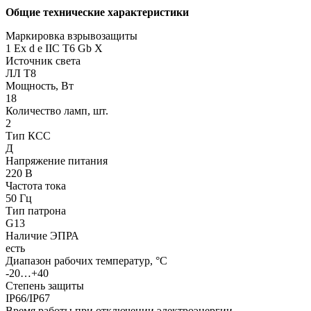
Общие технические характеристики
Маркировка взрывозащиты
1 Ех d e IIC T6 Gb X
Источник света
ЛЛ Т8
Мощность, Вт
18
Количество ламп, шт.
2
Тип КСС
Д
Напряжение питания
220 В
Частота тока
50 Гц
Тип патрона
G13
Наличие ЭПРА
есть
Диапазон рабочих температур, °С
-20…+40
Степень защиты
IP66/IP67
Время работы при отключении электроэнергии