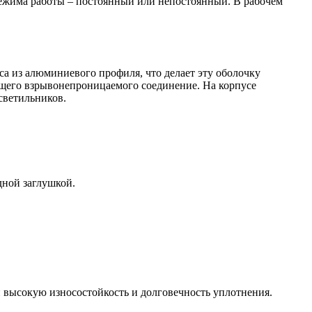
режима работы – постоянный или непостоянный. В рабочем
са из алюминиевого профиля, что делает эту оболочку
ющего взрывонепроницаемого соединение. На корпусе
светильников.
дной заглушкой.
ысокую износостойкость и долговечность уплотнения.