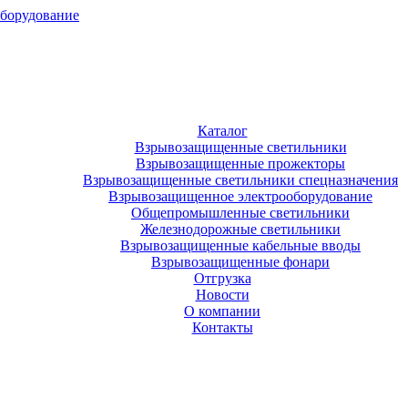
оборудование
Каталог
Взрывозащищенные светильники
Взрывозащищенные прожекторы
Взрывозащищенные светильники спецназначения
Взрывозащищенное электрооборудование
Общепромышленные светильники
Железнодорожные светильники
Взрывозащищенные кабельные вводы
Взрывозащищенные фонари
Отгрузка
Новости
О компании
Контакты