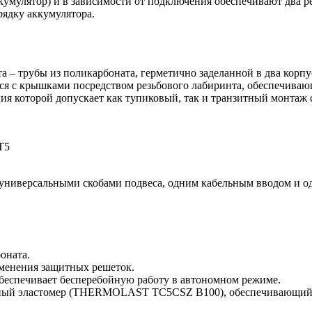
кумулятор) и в зависимости от подключения обеспечивают два 
рядку аккумулятора.
 – трубы из поликарбоната, герметично заделанной в два корпу
тся с крышками посредством резьбового лабиринта, обеспечива
ия которой допускает как тупиковый, так и транзитный монтаж 
Т5
я универсальными скобами подвеса, одним кабельным вводом и о
оната.
именения защитных решеток.
обеспечивает бесперебойную работу в автономном режиме.
ный эластомер (THERMOLAST TC5CSZ B100), обеспечивающий в