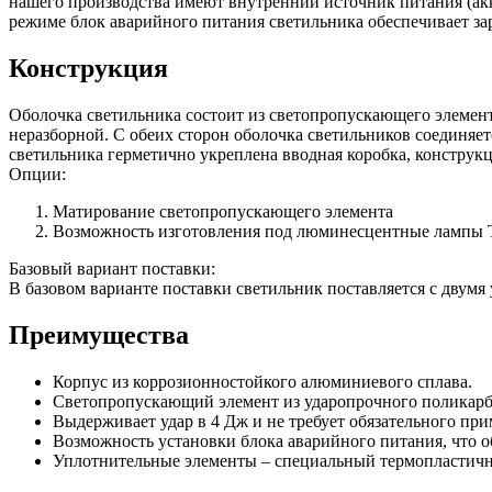
нашего производства имеют внутренний источник питания (ак
режиме блок аварийного питания светильника обеспечивает за
Конструкция
Оболочка светильника состоит из светопропускающего элемента
неразборной. С обеих сторон оболочка светильников соединяе
светильника герметично укреплена вводная коробка, конструкц
Опции:
Матирование светопропускающего элемента
Возможность изготовления под люминесцентные лампы 
Базовый вариант поставки:
В базовом варианте поставки светильник поставляется с двум
Преимущества
Корпус из коррозионностойкого алюминиевого сплава.
Светопропускающий элемент из ударопрочного поликарб
Выдерживает удар в 4 Дж и не требует обязательного пр
Возможность установки блока аварийного питания, что 
Уплотнительные элементы – специальный термопластич