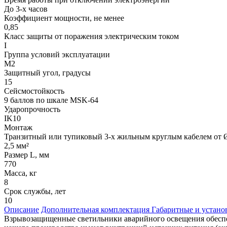
До 3-х часов
Коэффициент мощности, не менее
0,85
Класс защиты от поражения электрическим током
I
Группа условий эксплуатации
М2
Защитный угол, градусы
15
Сейсмостойкость
9 баллов по шкале МSK-64
Ударопрочность
IK10
Монтаж
Транзитный или тупиковый 3-х жильным круглым кабелем от Ø
2,5 мм²
Размер L, мм
770
Масса, кг
8
Срок службы, лет
10
Описание
Дополнительная комплектация
Габаритные и устан
Взрывозащищенные светильники аварийного освещения обеспе