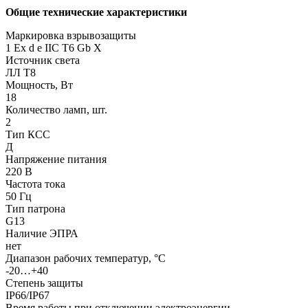
Общие технические характеристики
Маркировка взрывозащиты
1 Ех d e IIC T6 Gb X
Источник света
ЛЛ Т8
Мощность, Вт
18
Количество ламп, шт.
2
Тип КСС
Д
Напряжение питания
220 В
Частота тока
50 Гц
Тип патрона
G13
Наличие ЭПРА
нет
Диапазон рабочих температур, °С
-20…+40
Степень защиты
IP66/IP67
Время работы при отключении электроэнергии