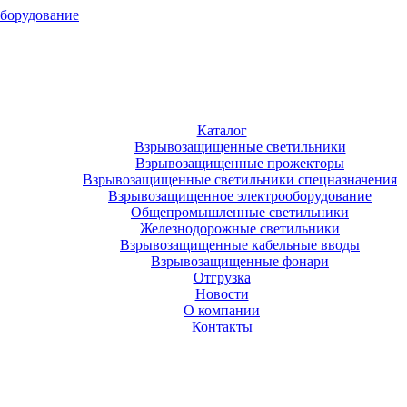
оборудование
Каталог
Взрывозащищенные светильники
Взрывозащищенные прожекторы
Взрывозащищенные светильники спецназначения
Взрывозащищенное электрооборудование
Общепромышленные светильники
Железнодорожные светильники
Взрывозащищенные кабельные вводы
Взрывозащищенные фонари
Отгрузка
Новости
О компании
Контакты