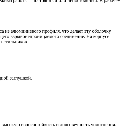
режима работы – постоянный или непостоянный. В рабочем
са из алюминиевого профиля, что делает эту оболочку
ющего взрывонепроницаемого соединение. На корпусе
светильников.
дной заглушкой.
ысокую износостойкость и долговечность уплотнения.