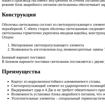
нашего производства имеют внутренний источник питания (ак
режиме блок аварийного питания светильника обеспечивает за
Конструкция
Оболочка светильника состоит из светопропускающего элемента
неразборной. С обеих сторон оболочка светильников соединяе
светильника герметично укреплена вводная коробка, конструкц
Опции:
Матирование светопропускающего элемента
Возможность изготовления под люминесцентные лампы 
Базовый вариант поставки:
В базовом варианте поставки светильник поставляется с двум
Преимущества
Корпус из коррозионностойкого алюминиевого сплава.
Светопропускающий элемент из ударопрочного поликарб
Выдерживает удар в 4 Дж и не требует обязательного пр
Возможность установки блока аварийного питания, что 
Уплотнительные элементы – специальный термопластич