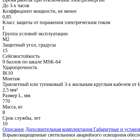
До 3-х часов
Коэффициент мощности, не менее
0,85
Класс защиты от поражения электрическим током
I
Группа условий эксплуатации
М2
Защитный угол, градусы
15
Сейсмостойкость
9 баллов по шкале МSK-64
Ударопрочность
IK10
Монтаж
Транзитный или тупиковый 3-х жильным круглым кабелем от Ø
2,5 мм²
Размер L, мм
770
Масса, кг
8
Срок службы, лет
10
Описание
Дополнительная комплектация
Габаритные и устан
Взрывозащищенные светильники аварийного освещения обеспе