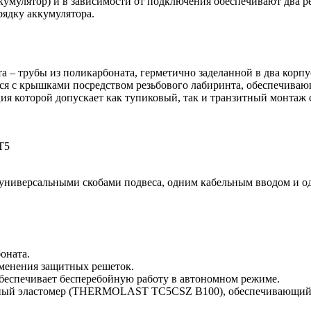
кумулятор) и в зависимости от подключения обеспечивают два 
рядку аккумулятора.
 – трубы из поликарбоната, герметично заделанной в два корпу
тся с крышками посредством резьбового лабиринта, обеспечива
ия которой допускает как тупиковый, так и транзитный монтаж 
Т5
я универсальными скобами подвеса, одним кабельным вводом и о
оната.
именения защитных решеток.
обеспечивает бесперебойную работу в автономном режиме.
ный эластомер (THERMOLAST TC5CSZ B100), обеспечивающий в