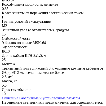
IP 65/67
Коэффициент мощности, не менее
0,85
Класс защиты от поражения электрическим током
I
Группа условий эксплуатации
М2
Защитный угол (с отражателем), градусы
15
Сейсмостойкость
9 баллов по шкале МSK-64
Ударопрочность
IK10
Длина кабеля КГН 3х1,5, м
25
Монтаж
Транзитный или тупиковый 3-х жильным круглым кабелем от
Ø8 до Ø12 мм, сечением жил не более
2,5 мм²
Масса, кг
5,5
Срок службы, лет
10
Описание
Габаритные и установочные размеры
Переносные светильники предназначены для освещения мест,