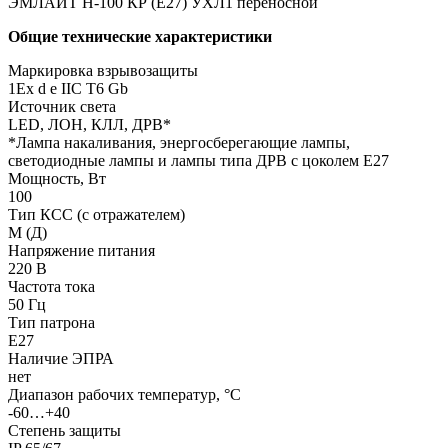
ЭМЛАЙТ Н-100 КР (Е27) УХЛ1 переносной
Общие технические характеристики
Маркировка взрывозащиты
1Ех d е IIC T6 Gb
Источник света
LED, ЛОН, КЛЛ, ДРВ*
*Лампа накаливания, энергосберегающие лампы,
светодиодные лампы и лампы типа ДРВ с цоколем Е27
Мощность, Вт
100
Тип КСС (с отражателем)
М (Д)
Напряжение питания
220 В
Частота тока
50 Гц
Тип патрона
Е27
Наличие ЭПРА
нет
Диапазон рабочих температур, °С
-60…+40
Степень защиты