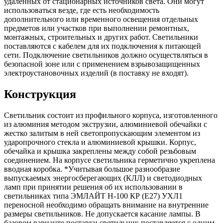
удаленных от стационарных источников света. Они могут
использоваться везде, где есть необходимость
дополнительного или временного освещения отдельных
предметов или участков при выполнении ремонтных,
монтажных, строительных и других работ. Светильники
поставляются с кабелем для их подключения к питающей
сети. Подключение светильников должно осуществляться в
безопасной зоне или с применением взрывозащищенных
электроустановочных изделий (в поставку не входят).
Конструкция
Светильник состоит из профильного корпуса, изготовленного
из алюминия методом экструзии, алюминиевой обечайки с
жестко залитым в ней светопропускающим элементом из
ударопрочного стекла и алюминиевой крышки. Корпус,
обечайка и крышка закреплены между собой резьбовым
соединением. На корпусе светильника герметично укреплена
вводная коробка. *Учитывая большое разнообразие
выпускаемых энергосберегающих (КЛЛ) и светодиодных
ламп при принятии решения об их использовании в
светильниках типа ЭМЛАЙТ Н-100 КР (Е27) УХЛ1
переносной необходимо обращать внимание на внутренние
размеры светильников. Не допускается касание лампы. В
базовом варианте поставки светильник поставляется с одним