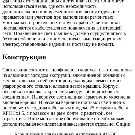
удаленных от стационарных источников света. Они могут
использоваться везде, где есть необходимость
дополнительного или временного освещения отдельных
предметов или участков при выполнении ремонтных,
монтажных, строительных и других работ. Светильники
поставляются с кабелем для их подключения к питающей
сети. Подключение светильников должно осуществляться в
безопасной зоне или с применением взрывозащищенных
электроустановочных изделий (в поставку не входят).
Конструкция
Светильник состоит из профильного корпуса, изготовленного
из алюминия методом экструзии, алюминиевой обечайки с
жестко залитым в ней светопропускающим элементом из
ударопрочного стекла и алюминиевой крышки. Корпус,
обечайка и крышка закреплены между собой резьбовым
соединением. На корпусе светильника герметично укреплена
вводная коробка. В базовом варианте поставки светильник
поставляется с одним кабельным вводом, 25 метрами кабеля
КГН 3х1,5, с подвесом на рым-болте, с решеткой, без
отражателя. Иное монтажное оборудование и необходимая
дополнительная комплектация заказывается отдельно. Опции:
Блок питания для различных напряжений АС/DC