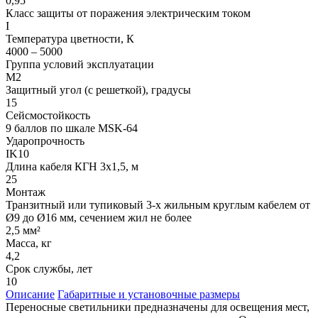
0,95
Класс защиты от поражения электрическим током
I
Температура цветности, К
4000 – 5000
Группа условий эксплуатации
М2
Защитный угол (с решеткой), градусы
15
Сейсмостойкость
9 баллов по шкале МSK-64
Ударопрочность
IK10
Длина кабеля КГН 3х1,5, м
25
Монтаж
Транзитный или тупиковый 3-х жильным круглым кабелем от
Ø9 до Ø16 мм, сечением жил не более
2,5 мм²
Масса, кг
4,2
Срок службы, лет
10
Описание
Габаритные и установочные размеры
Переносные светильники предназначены для освещения мест,