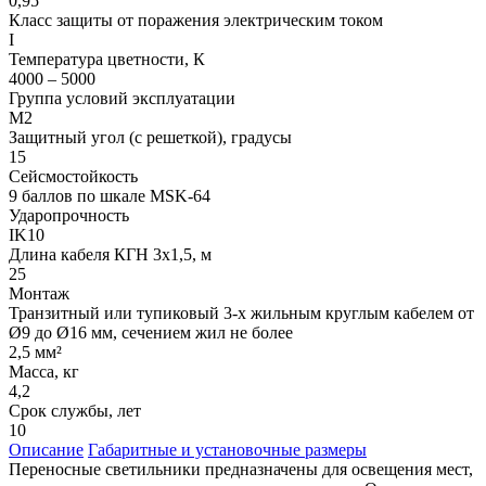
0,95
Класс защиты от поражения электрическим током
I
Температура цветности, К
4000 – 5000
Группа условий эксплуатации
М2
Защитный угол (с решеткой), градусы
15
Сейсмостойкость
9 баллов по шкале МSK-64
Ударопрочность
IK10
Длина кабеля КГН 3х1,5, м
25
Монтаж
Транзитный или тупиковый 3-х жильным круглым кабелем от
Ø9 до Ø16 мм, сечением жил не более
2,5 мм²
Масса, кг
4,2
Срок службы, лет
10
Описание
Габаритные и установочные размеры
Переносные светильники предназначены для освещения мест,