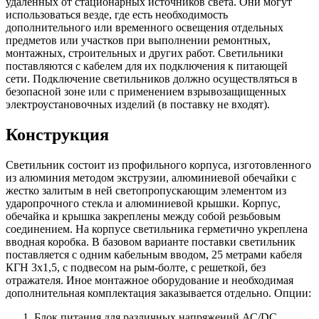
удаленных от стационарных источников света. Они могут
использоваться везде, где есть необходимость
дополнительного или временного освещения отдельных
предметов или участков при выполнении ремонтных,
монтажных, строительных и других работ. Светильники
поставляются с кабелем для их подключения к питающей
сети. Подключение светильников должно осуществляться в
безопасной зоне или с применением взрывозащищенных
электроустановочных изделий (в поставку не входят).
Конструкция
Светильник состоит из профильного корпуса, изготовленного
из алюминия методом экструзии, алюминиевой обечайки с
жестко залитым в ней светопропускающим элементом из
ударопрочного стекла и алюминиевой крышки. Корпус,
обечайка и крышка закреплены между собой резьбовым
соединением. На корпусе светильника герметично укреплена
вводная коробка. В базовом варианте поставки светильник
поставляется с одним кабельным вводом, 25 метрами кабеля
КГН 3х1,5, с подвесом на рым-болте, с решеткой, без
отражателя. Иное монтажное оборудование и необходимая
дополнительная комплектация заказывается отдельно. Опции:
Блок питания для различных напряжений АС/DC