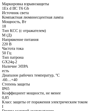
Маркировка взрывозащиты
1Ех d IIC T6 Gb
Источник света
Компактная люминесцентная лампа
Мощность, Вт
18
Тип КСС (с отражателем)
М (Д)
Напряжение питания
220 В
Частота тока
50 Гц
Тип патрона
GX24q-2
Наличие ЭПРА
есть
Диапазон рабочих температур, °С
-60…+40
Степень защиты
IP65
Коэффициент мощности, не менее
0,85
Класс защиты от поражения электрическим током
I
Группа условий эксплуатации