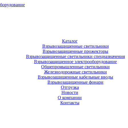
оборудование
Каталог
Взрывозащищенные светильники
Взрывозащищенные прожекторы
Взрывозащищенные светильники спецназначения
Взрывозащищенное электрооборудование
Общепромышленные светильники
Железнодорожные светильники
Взрывозащищенные кабельные вводы
Взрывозащищенные фонари
Отгрузка
Новости
О компании
Контакты