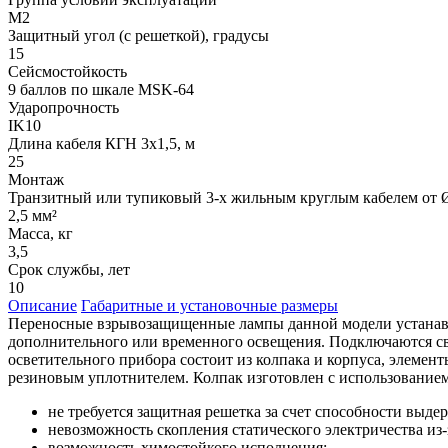
М2
Защитный угол (с решеткой), градусы
15
Сейсмостойкость
9 баллов по шкале МSK-64
Ударопрочность
IK10
Длина кабеля КГН 3х1,5, м
25
Монтаж
Транзитный или тупиковый 3-х жильным круглым кабелем от Ø
2,5 мм²
Масса, кг
3,5
Срок службы, лет
10
Описание
Габаритные и установочные размеры
Переносные взрывозащищенные лампы данной модели устанавли
дополнительного или временного освещения. Подключаются с
осветительного прибора состоит из колпака и корпуса, элеме
резиновым уплотнителем. Колпак изготовлен с использование
не требуется защитная решетка за счет способности выде
невозможность скопления статического электричества из
возможность химостойкого исполнения;