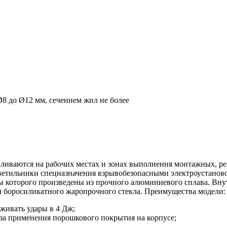
8 до Ø12 мм, сечением жил не более
ваются на рабочих местах и зонах выполнения монтажных, рем
ветильники спецназначения взрывобезопасными электроустаново
нты которого произведены из прочного алюминиевого сплава. Вн
м боросиликатного жаропрочного стекла. Преимущества модели:
рживать удары в 4 Дж;
-за применения порошкового покрытия на корпусе;