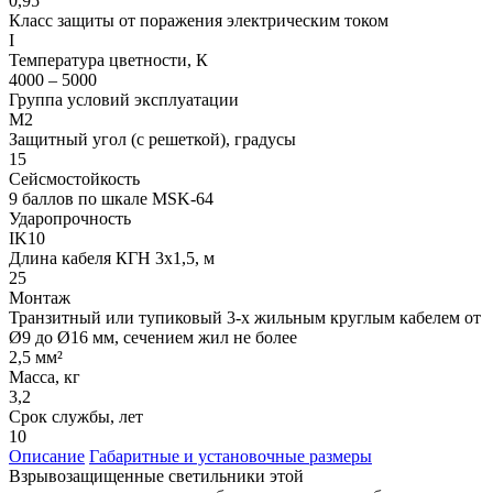
0,95
Класс защиты от поражения электрическим током
I
Температура цветности, К
4000 – 5000
Группа условий эксплуатации
М2
Защитный угол (с решеткой), градусы
15
Сейсмостойкость
9 баллов по шкале МSK-64
Ударопрочность
IK10
Длина кабеля КГН 3х1,5, м
25
Монтаж
Транзитный или тупиковый 3-х жильным круглым кабелем от
Ø9 до Ø16 мм, сечением жил не более
2,5 мм²
Масса, кг
3,2
Срок службы, лет
10
Описание
Габаритные и установочные размеры
Взрывозащищенные светильники этой