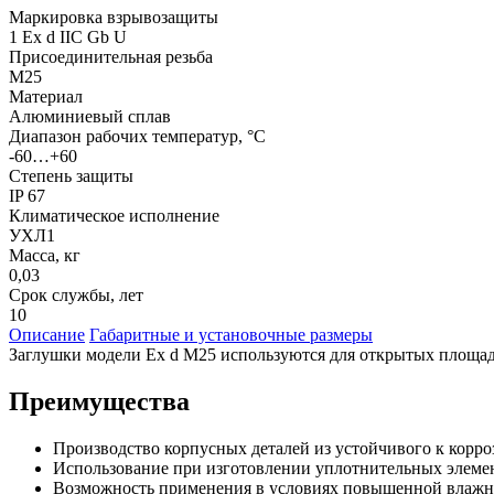
Маркировка взрывозащиты
1 Ex d IIC Gb U
Присоединительная резьба
M25
Материал
Алюминиевый сплав
Диапазон рабочих температур, °С
-60…+60
Степень защиты
IP 67
Климатическое исполнение
УХЛ1
Масса, кг
0,03
Срок службы, лет
10
Описание
Габаритные и установочные размеры
Заглушки модели Ex d M25 используются для открытых площад
Преимущества
Производство корпусных деталей из устойчивого к корр
Использование при изготовлении уплотнительных эле
Возможность применения в условиях повышенной влажно