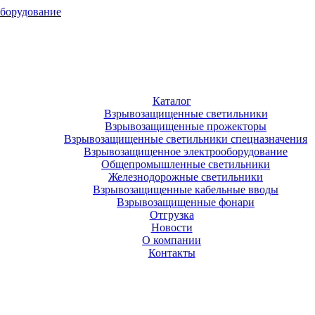
оборудование
Каталог
Взрывозащищенные светильники
Взрывозащищенные прожекторы
Взрывозащищенные светильники спецназначения
Взрывозащищенное электрооборудование
Общепромышленные светильники
Железнодорожные светильники
Взрывозащищенные кабельные вводы
Взрывозащищенные фонари
Отгрузка
Новости
О компании
Контакты