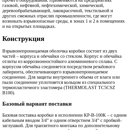
прочего оборудования. Применяются на предприятиях
газовой, нефтяной, нефтехимической, химической,
деревообрабатывающей, лакокрасочной, текстильной и
других смежных отраслях промышленности, где могут
возникать взрывоопасные среды, в зонах 1 и 2 в помещениях
и на открытых площадках.
Конструкция
Взрывонепроницаемая оболочка коробки состоит из двух
частей – корпуса и обечайки со стеклом. Корпус и обечайка
отлиты из коррозионностойкого алюминиевого сплава. С
корпусом обечайка соединяется посредством резьбового
лабиринта, обеспечивающего взрывонепроницаемое
соединение. Для защиты внутреннего объема от влаги или
пыли соединение уплотняется кольцом из специального
термопластичного эластомера (THERMOLAST TC5CSZ
B100).
Базовый вариант поставки
Базовая поставка коробки в исполнении КР-В-100К – с одним
кабельным вводом 3/4” и одним отверстием 3/4” с пробкой-
заглушкой. Для транзитного монтажа по дополнительному