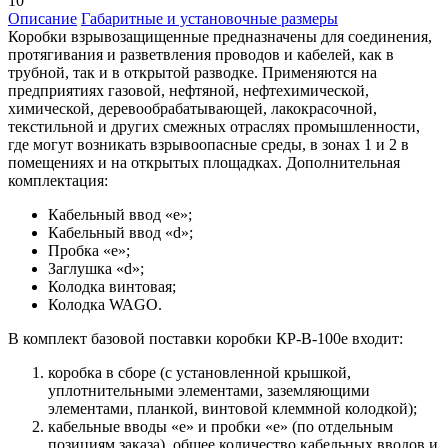
10
Описание
Габаритные и установочные размеры
Коробки взрывозащищенные предназначены для соединения,
протягивания и разветвления проводов и кабелей, как в
трубной, так и в открытой разводке. Применяются на
предприятиях газовой, нефтяной, нефтехимической,
химической, деревообрабатывающей, лакокрасочной,
текстильной и других смежных отраслях промышленности,
где могут возникать взрывоопасные среды, в зонах 1 и 2 в
помещениях и на открытых площадках. Дополнительная
комплектация:
Кабельный ввод «е»;
Кабельный ввод «d»;
Пробка «е»;
Заглушка «d»;
Колодка винтовая;
Колодка WAGO.
В комплект базовой поставки коробки КР-В-100е входит:
коробка в сборе (с установленной крышкой,
уплотнительными элементами, заземляющими
элементами, планкой, винтовой клеммной колодкой);
кабельные вводы «е» и пробки «е» (по отдельным
позициям заказа), общее количество кабельных вводов и