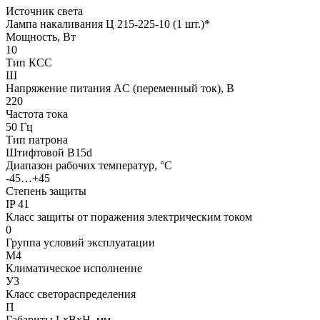
Источник света
Лампа накаливания Ц 215-225-10 (1 шт.)*
Мощность, Вт
10
Тип КСС
Ш
Напряжение питания AC (переменный ток), В
220
Частота тока
50 Гц
Тип патрона
Штифтовой В15d
Диапазон рабочих температур, °С
-45…+45
Степень защиты
IP 41
Класс защиты от поражения электрическим током
0
Группа условий эксплуатации
М4
Климатическое исполнение
У3
Класс светораспределения
П
Габариты LxBxH, мм