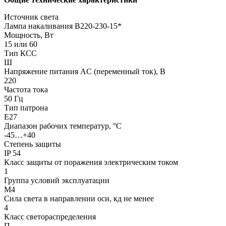
Источник света
Лампа накаливания В220-230-15*
Мощность, Вт
15 или 60
Тип КСС
Ш
Напряжение питания AC (переменный ток), В
220
Частота тока
50 Гц
Тип патрона
Е27
Диапазон рабочих температур, °С
-45…+40
Степень защиты
IP 54
Класс защиты от поражения электрическим током
1
Группа условий эксплуатации
М4
Сила света в направлении оси, кд не менее
4
Класс светораспределения
П