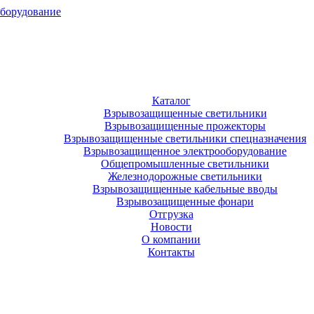
оборудование
Каталог
Взрывозащищенные светильники
Взрывозащищенные прожекторы
Взрывозащищенные светильники спецназначения
Взрывозащищенное электрооборудование
Общепромышленные светильники
Железнодорожные светильники
Взрывозащищенные кабельные вводы
Взрывозащищенные фонари
Отгрузка
Новости
О компании
Контакты