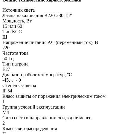
Источник света
Лампа накаливания В220-230-15*
Мощность, Вт
15 или 60
Тип КСС
Ш
Напряжение питания AC (переменный ток), В
220
Частота тока
50 Гц
Тип патрона
Е27
Диапазон рабочих температур, °С
-45…+40
Степень защиты
IP 54
Класс защиты от поражения электрическим током
1
Группа условий эксплуатации
М4
Сила света в направлении оси, кд не менее
2
Класс светораспределения
П