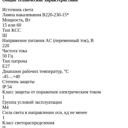
Источник света
Лампа накаливания В220-230-15*
Мощность, Вт
15 или 60
Тип КСС
Ш
Напряжение питания AC (переменный ток), В
220
Частота тока
50 Гц
Тип патрона
Е27
Диапазон рабочих температур, °С
-45…+40
Степень защиты
IP 54
Класс защиты от поражения электрическим током
1
Группа условий эксплуатации
М4
Сила света в направлении оси, кд не менее
1
Класс светораспределения
П