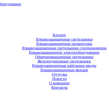
оборудование
Каталог
Взрывозащищенные светильники
Взрывозащищенные прожекторы
Взрывозащищенные светильники спецназначения
Взрывозащищенное электрооборудование
Общепромышленные светильники
Железнодорожные светильники
Взрывозащищенные кабельные вводы
Взрывозащищенные фонари
Отгрузка
Новости
О компании
Контакты