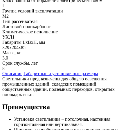
Класс защиты от поражения электрическим током
I
Группа условий эксплуатации
М2
Тип рассеивателя
Листовой поликарбонат
Климатическое исполнение
УХЛ1
Габариты LxBxH, мм
329х204х85
Масса, кг
3,0
Срок службы, лет
8
Описание
Габаритные и установочные размеры
Светильники предназначены для общего освещения
промышленных зданий, складских помещений,
общественных зданий, подземных переходов, открытых
площадок и т.п.
Преимущества
Установка светильника – потолочная, настенная
горизонтальная или вертикальная.
Широкое разнообразие видов рассеивателя, типов и