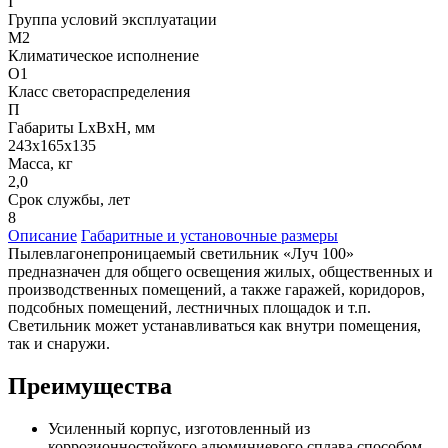
I
Группа условий эксплуатации
М2
Климатическое исполнение
О1
Класс светораспределения
П
Габариты LxBxH, мм
243х165х135
Масса, кг
2,0
Срок службы, лет
8
Описание
Габаритные и установочные размеры
Пылевлагонепроницаемый светильник «Луч 100»
предназначен для общего освещения жилых, общественных и
производственных помещений, а также гаражей, коридоров,
подсобных помещений, лестничных площадок и т.п.
Светильник может устанавливаться как внутри помещения,
так и снаружи.
Преимущества
Усиленный корпус, изготовленный из
коррозионностойкого алюминиевого сплава способом